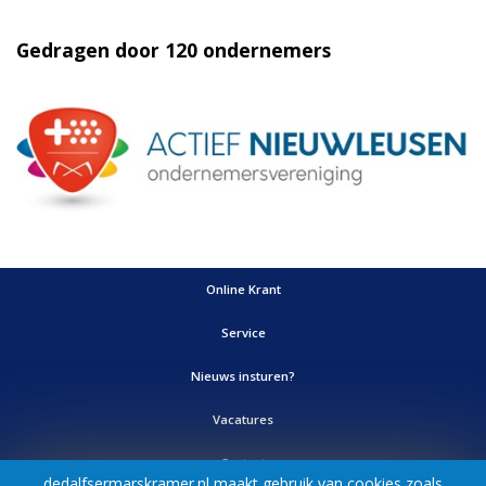
Online Krant
Service
Nieuws insturen?
Vacatures
Contact
Adverteren
©
- Ontwerp & realisatie:
FIZZ | Digital Agency
dedalfsermarskramer.nl maakt gebruik van cookies zoals