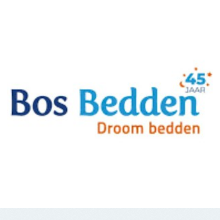
Gerelateerde artikelen
112
10 JUNI 2024
Aanrijding De Stouwe-Middeldijk
ALGEMEEN
10 JUNI 2024