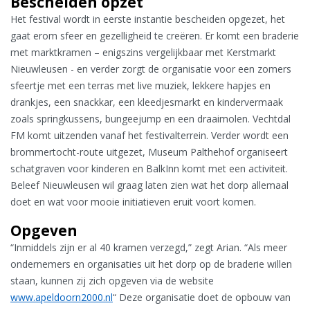
Bescheiden opzet
Het festival wordt in eerste instantie bescheiden opgezet, het
gaat erom sfeer en gezelligheid te creëren. Er komt een braderie
met marktkramen – enigszins vergelijkbaar met Kerstmarkt
Nieuwleusen - en verder zorgt de organisatie voor een zomers
sfeertje met een terras met live muziek, lekkere hapjes en
drankjes, een snackkar, een kleedjesmarkt en kindervermaak
zoals springkussens, bungeejump en een draaimolen. Vechtdal
FM komt uitzenden vanaf het festivalterrein. Verder wordt een
brommertocht-route uitgezet, Museum Palthehof organiseert
schatgraven voor kinderen en BalkInn komt met een activiteit.
Beleef Nieuwleusen wil graag laten zien wat het dorp allemaal
doet en wat voor mooie initiatieven eruit voort komen.
Opgeven
“Inmiddels zijn er al 40 kramen verzegd,” zegt Arian. “Als meer
ondernemers en organisaties uit het dorp op de braderie willen
staan, kunnen zij zich opgeven via de website
www.apeldoorn2000.nl
“ Deze organisatie doet de opbouw van