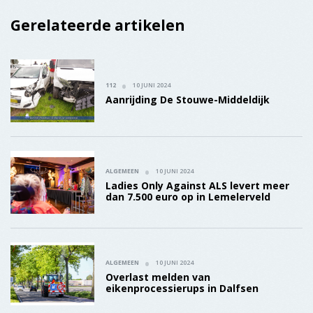
Ladies Only Against ALS levert meer
dan 7.500 euro op in Lemelerveld
ALGEMEEN
10 JUNI 2024
Overlast melden van
eikenprocessierups in Dalfsen
De Dalfser Marskramer
Verschijnt iedere dinsdag in een oplage van 22.900 exemplaren
in Ankum, Balkbrug, Dalfsen, Hasselt, Hoonhorst, IJhorst,
Lemelerveld, Nieuwleusen, Oudleusen, Rouveen, Staphorst,
Vinkenbuurt en Witharen.