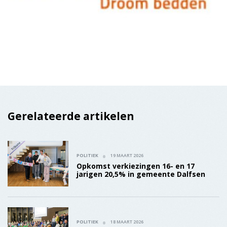
Opkomst verkiezingen 16- en 17
jarigen 20,5% in gemeente Dalfsen
POLITIEK
18 MAART 2026
Lokale partijen winnen verkiezingen in
de gemeente Dalfsen
POLITIEK
16 MAART 2026
Jongeren houden eigen
verkiezingsdebat in raadzaal Dalfsen
De Dalfser Marskramer
Verschijnt iedere dinsdag in een oplage van 22.900 exemplaren