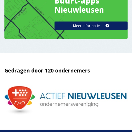
Online Krant
Service
Nieuws insturen?
Vacatures
Contact
Adverteren
©
- Ontwerp & realisatie:
FIZZ | Digital Agency