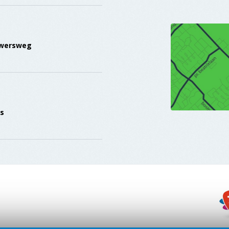
uwersweg
is