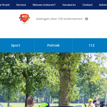
e Krant
Service
Nieuws insturen?
Vacatures
Contact
Adver
Gedragen door 120 ondernemers
Sport
Politiek
112