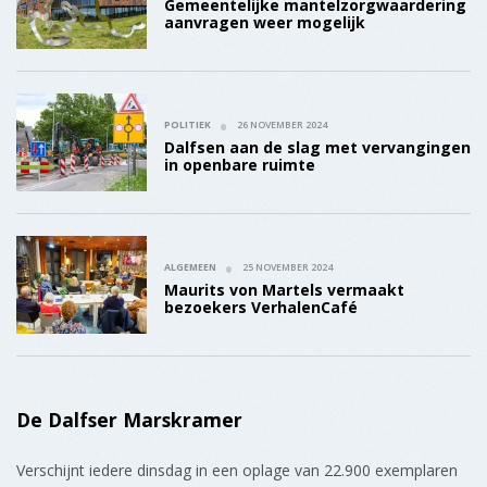
bezoekers VerhalenCafé
De Dalfser Marskramer
Verschijnt iedere dinsdag in een oplage van 22.900 exemplaren
in Ankum, Balkbrug, Dalfsen, Hasselt, Hoonhorst, IJhorst,
Lemelerveld, Nieuwleusen, Oudleusen, Rouveen, Staphorst,
Vinkenbuurt en Witharen.
Buurt-apps
Nieuwleusen
Meer informatie