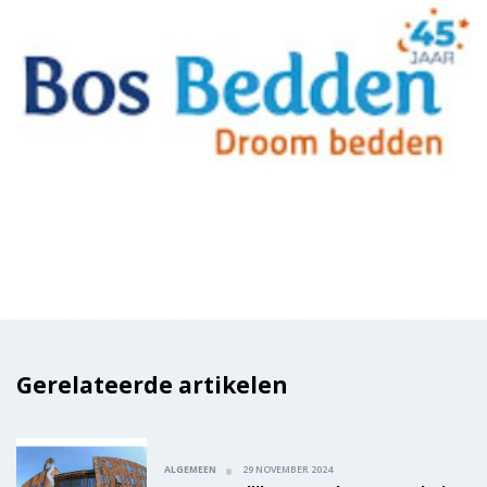
Gerelateerde artikelen
ALGEMEEN
29 NOVEMBER 2024
Gemeentelijke mantelzorgwaardering
aanvragen weer mogelijk
POLITIEK
26 NOVEMBER 2024
Dalfsen aan de slag met vervangingen
in openbare ruimte
ALGEMEEN
25 NOVEMBER 2024
Maurits von Martels vermaakt