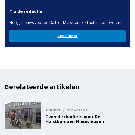
Gerelateerde artikelen
ALGEMEEN
30 MAART 2024
Tweede duofiets voor De
Hulstkampen Nieuwleusen
112
28 MAART 2024
Ongeval met veel vertraging A28
ALGEMEEN
27 MAART 2024
Paasviering bij De Planthof