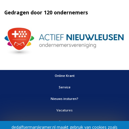
Nieuws insturen?
Vacatures
Contact
Adverteren
©
- Ontwerp & realisatie:
FIZZ | Digital Agency
dedalfsermarskramer.nl maakt gebruik van cookies zoals