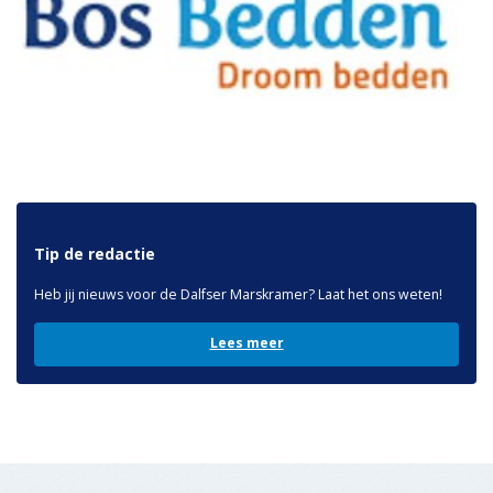
Gerelateerde artikelen
ALGEMEEN
24 JUNI 2025
Hoonhorst maakt zich op voor
Sproeifeest
ALGEMEEN
24 JUNI 2025
Ontmoetingsavond met Sandra
Pasman