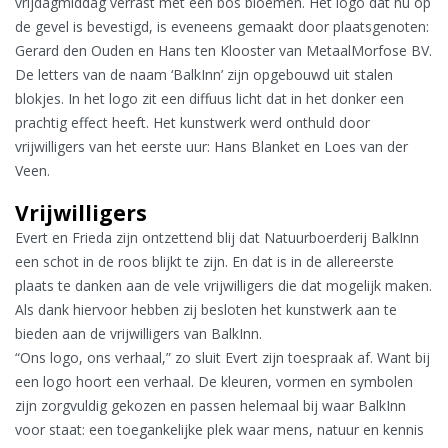
vrijdagmiddag verrast met een bos bloemen. Het logo dat nu op
de gevel is bevestigd, is eveneens gemaakt door plaatsgenoten:
Gerard den Ouden en Hans ten Klooster van MetaalMorfose BV.
De letters van de naam ‘BalkInn’ zijn opgebouwd uit stalen
blokjes. In het logo zit een diffuus licht dat in het donker een
prachtig effect heeft. Het kunstwerk werd onthuld door
vrijwilligers van het eerste uur: Hans Blanket en Loes van der
Veen.
Vrijwilligers
Evert en Frieda zijn ontzettend blij dat Natuurboerderij BalkInn
een schot in de roos blijkt te zijn. En dat is in de allereerste
plaats te danken aan de vele vrijwilligers die dat mogelijk maken.
Als dank hiervoor hebben zij besloten het kunstwerk aan te
bieden aan de vrijwilligers van BalkInn.
“Ons logo, ons verhaal,” zo sluit Evert zijn toespraak af. Want bij
een logo hoort een verhaal. De kleuren, vormen en symbolen
zijn zorgvuldig gekozen en passen helemaal bij waar BalkInn
voor staat: een toegankelijke plek waar mens, natuur en kennis