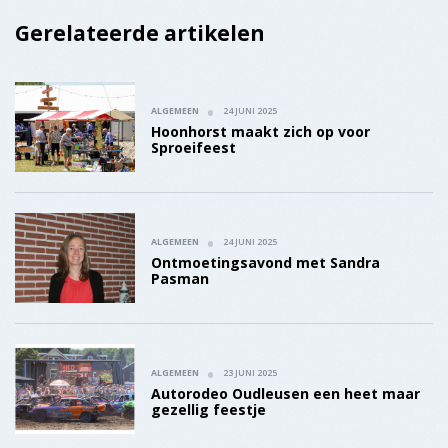
ALGEMEEN
23 JUNI 2025
Autorodeo Oudleusen een heet maar
gezellig feestje
De Dalfser Marskramer
Verschijnt iedere dinsdag in een oplage van 22.900 exemplaren
in Ankum, Balkbrug, Dalfsen, Hasselt, Hoonhorst, IJhorst,
Lemelerveld, Nieuwleusen, Oudleusen, Rouveen, Staphorst,
Vinkenbuurt en Witharen.
Buurt-apps
Nieuwleusen