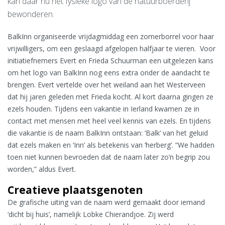
kan daar nu het fysieke logo van de natuurboerderij
bewonderen.
BalkInn organiseerde vrijdagmiddag een zomerborrel voor haar
vrijwilligers, om een geslaagd afgelopen halfjaar te vieren. Voor
initiatiefnemers Evert en Frieda Schuurman een uitgelezen kans
om het logo van BalkInn nog eens extra onder de aandacht te
brengen. Evert vertelde over het weiland aan het Westerveen
dat hij jaren geleden met Frieda kocht. Al kort daarna gingen ze
ezels houden. Tijdens een vakantie in Ierland kwamen ze in
contact met mensen met heel veel kennis van ezels. En tijdens
die vakantie is de naam BalkInn ontstaan: ‘Balk’ van het geluid
dat ezels maken en ‘Inn’ als betekenis van ‘herberg’. “We hadden
toen niet kunnen bevroeden dat de naam later zo’n begrip zou
worden,” aldus Evert.
Creatieve plaatsgenoten
De grafische uiting van de naam werd gemaakt door iemand
‘dicht bij huis’, namelijk Lobke Chierandjoe. Zij werd