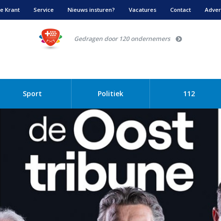
e Krant
Service
Nieuws insturen?
Vacatures
Contact
Adver
Gedragen door 120 ondernemers
Sport
Politiek
112