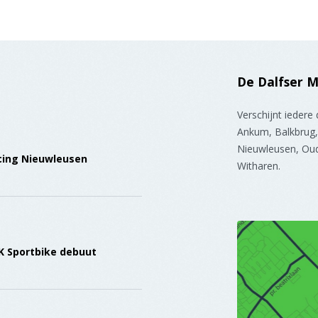
De Dalfser 
Verschijnt iedere
Ankum, Balkbrug, 
Nieuwleusen, Oud
cing Nieuwleusen
Witharen.
K Sportbike debuut